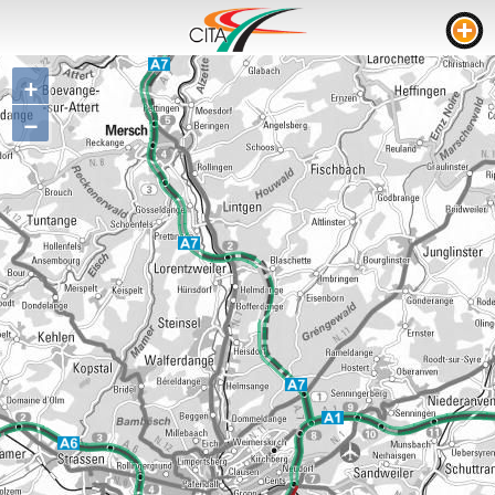
+
TRAFIC
−
WEBCAMS
LIVE STREAM
CHANTIERS
TEMPS DE PARCOURS
PARKING CAMION
RTL
CHANTIERS
INCIDENTS
CONTACT
NEWS