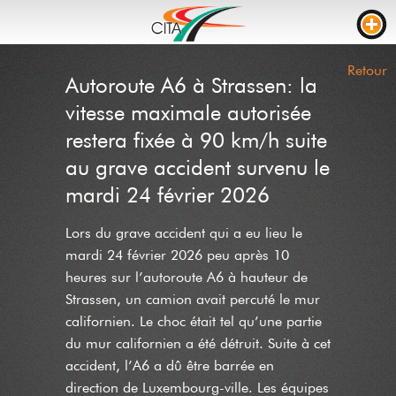
TRAFIC
Retour
Autoroute A6 à Strassen: la
WEBCAMS
vitesse maximale autorisée
LIVE STREAM
restera fixée à 90 km/h suite
au grave accident survenu le
CHANTIERS
mardi 24 février 2026
TEMPS DE PARCOURS
Lors du grave accident qui a eu lieu le
PARKING CAMION
mardi 24 février 2026 peu après 10
RTL
heures sur l’autoroute A6 à hauteur de
Strassen, un camion avait percuté le mur
CHANTIERS
INCIDENTS
californien. Le choc était tel qu’une partie
CONTACT
du mur californien a été détruit. Suite à cet
accident, l’A6 a dû être barrée en
NEWS
direction de Luxembourg-ville. Les équipes