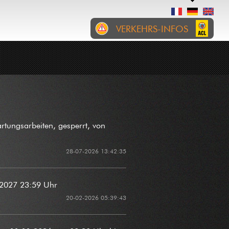
VERKEHRS-INFOS
RTL
EREIGNISSE
BAUSTELLEN
CITA: Den Auto en panne op
der A6 a Richtung
Gaasperech tëscht Stroossen
an Helfent ass fort.
07-08-2026 09:04:04
tungsarbeiten, gesperrt, von
Gemeng Wolz: Wéinst enger
28-07-2026 13:42:35
Manifestatioun (Fiesta
Mexicana) sinn zu Eschweiler
vum 07 bis den 08 August
7.2027 23:59 Uhr
follgend Stroossen gespaart:
20-02-2026 05:39:43
an der Breck, an der Driicht
(CR328), Duerfstrooss
(CR328), Kiirchewee,