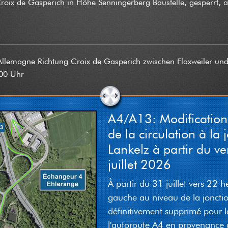
roix de Gasperich in Höhe Senningerberg Baustelle, gesperrt,
e Allemagne Richtung Croix de Gasperich zwischen Flaxweiler 
:00 Uhr
A4/A13: Modificatio
e Allemagne Richtung Croix de Gasperich zwischen Flaxweiler 
de la circulation à la 
:00 Uhr
Lankelz à partir du v
juillet 2026
 Allemagne Richtung Croix de Gasperich zwischen Potaschberg u
À partir du 31 juillet vers 22 h
 14:30 Uhr
gauche au niveau de la joncti
définitivement supprimé pour l
l'autoroute A4 en provenance 