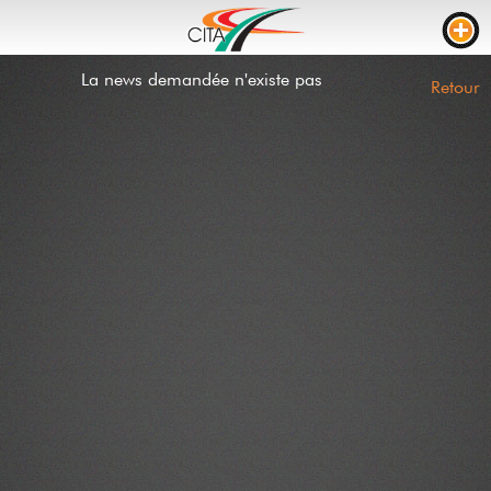
La news demandée n'existe pas
TRAFIC
Retour
WEBCAMS
LIVE STREAM
CHANTIERS
TEMPS DE PARCOURS
PARKING CAMION
RTL
CHANTIERS
INCIDENTS
CONTACT
NEWS