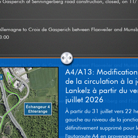
e Gasperich at Senningerberg road construction, closed, on 11
 Allemagne to Croix de Gasperich between Flaxweiler and Muns
3:00
 Allemagne to Croix de Gasperich between Flaxweiler and Muns
A4/A13: Modificatio
5:00
de la circulation à la 
Lankelz à partir du v
juillet 2026
 Allemagne to Croix de Gasperich between Potaschberg and Fla
4:00 until 14:30
À partir du 31 juillet vers 22 h
gauche au niveau de la joncti
définitivement supprimé pour l
l'autoroute A4 en provenance 
 Allemagne to Croix de Gasperich between Potaschberg and Fla