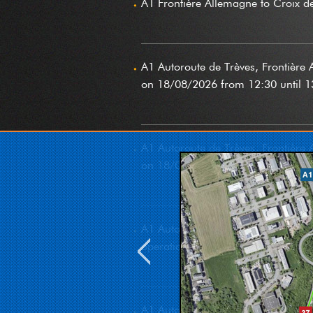
A1 Frontière Allemagne to Croix d
A1 Autoroute de Trèves, Frontière
on 18/08/2026 from 12:30 until 1
A1 Autoroute de Trèves, Frontière
on 18/08/2026 from 14:30 until 1
A1 Autoroute de Trèves, Frontière
operations, on 18/08/2026 from 1
A1 Autoroute de Trèves, Frontière