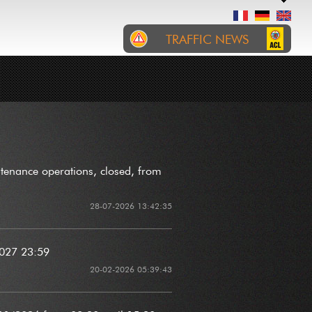
TRAFFIC NEWS
RTL
INCIDENTS
ROADWORKS
CITA : Nuetschantier op der
A6 a Richtung Arel tëscht
dem Zéissenger Kräiz an der
Sortie Bartreng/Helfent.
D'Iwwerhuelspuer ass vun
enance operations, closed, from
den Owend 20h00 bis muer
de Moien 05h00 gespaart.
28-07-2026 13:42:35
D'Vitesse ass op 70 km/h
limitéiert.
06-08-2026 18:15:01
2027 23:59
20-02-2026 05:39:43
P&CH: Wéinst engem
Chantier leeft den Trafic um
CR181 tëscht Stroossen an