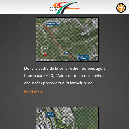
TRAFFIC
WEBCAMS
LIVE STREAM
ROAD WORKS
TRAVEL TIME
Dans le cadre de la construction du passage à
faunes sur l’A13, l’Administration des ponts et
TRUCK PARKING
chaussées procédera à la fermeture de...
RTL
Read more
ROADWORKS
INCIDENTS
CONTACT US
NEWS