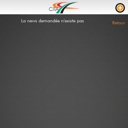
La news demandée n'existe pas
TRAFIC
Retour
WEBCAMS
LIVE STREAM
CHANTIERS
TEMPS DE PARCOURS
PARKING CAMION
RTL
CHANTIERS
INCIDENTS
CONTACT
NEWS