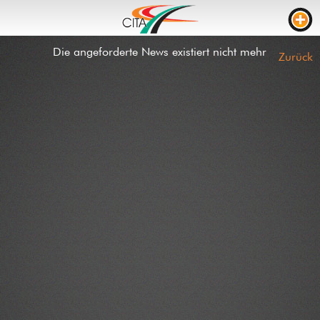
Die angeforderte News existiert nicht mehr
VERKEHRSDICHTE
Zurück
WEBCAMS
LIVE STREAM
BAUSTELLEN
FAHRZEIT
LKW PARKPLÄTZE
RTL
BAUSTELLEN
EREIGNISSE
KONTAKT
NEWS