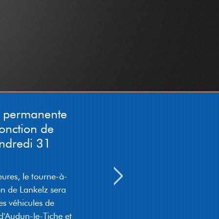
Grande-Duchesse Charlotte
(N12) den 08 August vu
07:30 bis 15:00 op der
Héicht vum Haus Nr. 62
komplett vir den Trafic
gespaart. Eng Deviatioun ass
gezeechent
05-08-2026 05:12:03
n permanente
jonction de
endredi 31
eures, le tourne-à-
on de Lankelz sera
es véhicules de
d'Audun-le-Tiche et