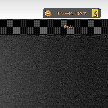
TRAFFIC NEWS
RTL
INCIDENTS
ROADWORKS
Back
Gemeng Wolz: Wéinst enger
Manifestatioun (Fiesta
Mexicana) sinn zu Eschweiler
vum 07 bis den 08 August
follgend Stroossen gespaart:
an der Breck, an der Driicht
(CR328), Duerfstrooss
(CR328), Kiirchewee,
Kiischtebierg. Deviatiounen si
gezeechent.
07-08-2026 05:58:01
Gemeng Wolz: Wéinst
engem Chantier ass d'Rue