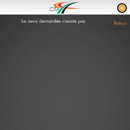
La news demandée n'existe pas
TRAFIC
Retour
WEBCAMS
LIVE STREAM
CHANTIERS
TEMPS DE PARCOURS
PARKING CAMION
RTL
CHANTIERS
INCIDENTS
CONTACT
NEWS