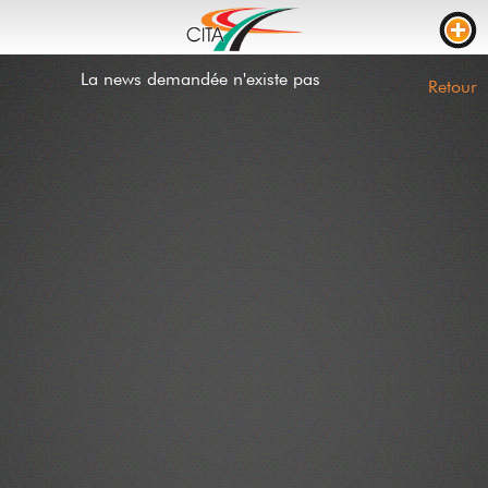
La news demandée n'existe pas
TRAFIC
Retour
WEBCAMS
LIVE STREAM
CHANTIERS
TEMPS DE PARCOURS
PARKING CAMION
RTL
CHANTIERS
INCIDENTS
CONTACT
NEWS